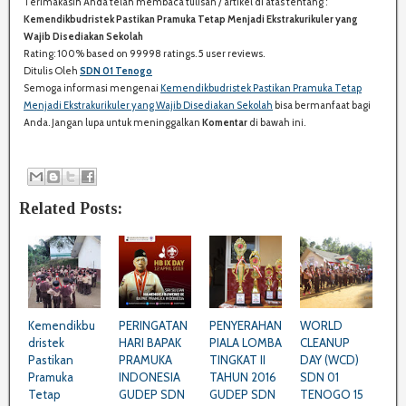
Terimakasih Anda telah membaca tulisan / artikel di atas tentang :
S
Kemendikbudristek Pastikan Pramuka Tetap Menjadi Ekstrakurikuler yang
H
Wajib Disediakan Sekolah
A
Rating:
100%
based on
99998
ratings.
5
user reviews.
R
Ditulis Oleh
SDN 01 Tenogo
E
Semoga informasi mengenai
Kemendikbudristek Pastikan Pramuka Tetap
:
Menjadi Ekstrakurikuler yang Wajib Disediakan Sekolah
bisa bermanfaat bagi
Anda. Jangan lupa untuk meninggalkan
Komentar
di bawah ini.
Related Posts:
Kemendikbu
PERINGATAN
PENYERAHAN
WORLD
dristek
HARI BAPAK
PIALA LOMBA
CLEANUP
Pastikan
PRAMUKA
TINGKAT II
DAY (WCD)
Pramuka
INDONESIA
TAHUN 2016
SDN 01
Tetap
GUDEP SDN
GUDEP SDN
TENOGO 15