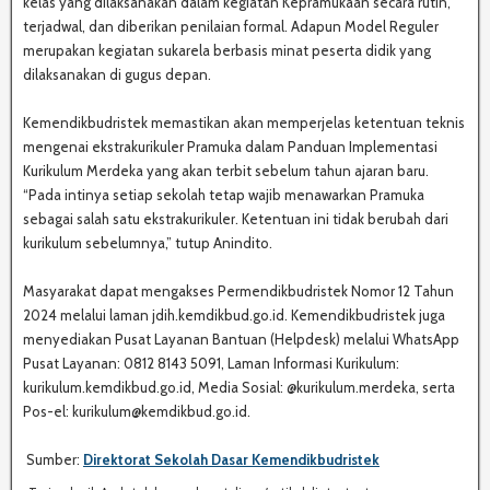
kelas yang dilaksanakan dalam kegiatan Kepramukaan secara rutin,
terjadwal, dan diberikan penilaian formal. Adapun Model Reguler
merupakan kegiatan sukarela berbasis minat peserta didik yang
dilaksanakan di gugus depan.
Kemendikbudristek memastikan akan memperjelas ketentuan teknis
mengenai ekstrakurikuler Pramuka dalam Panduan Implementasi
Kurikulum Merdeka yang akan terbit sebelum tahun ajaran baru.
“Pada intinya setiap sekolah tetap wajib menawarkan Pramuka
sebagai salah satu ekstrakurikuler. Ketentuan ini tidak berubah dari
kurikulum sebelumnya,” tutup Anindito.
Masyarakat dapat mengakses Permendikbudristek Nomor 12 Tahun
2024 melalui laman jdih.kemdikbud.go.id. Kemendikbudristek juga
menyediakan Pusat Layanan Bantuan (Helpdesk) melalui WhatsApp
Pusat Layanan: 0812 8143 5091, Laman Informasi Kurikulum:
kurikulum.kemdikbud.go.id, Media Sosial: @kurikulum.merdeka, serta
Pos-el: kurikulum@kemdikbud.go.id.
Sumber:
Direktorat Sekolah Dasar Kemendikbudristek