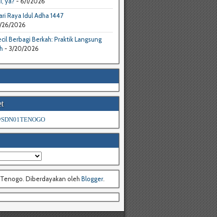
I, ya?
- 6/1/2026
ri Raya Idul Adha 1447
/26/2026
cil Berbagi Berkah: Praktik Langsung
h
- 3/20/2026
t
 @SDN01TENOGO
 Tenogo. Diberdayakan oleh
Blogger
.