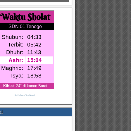
Get this Prayer Time Widget!
mi