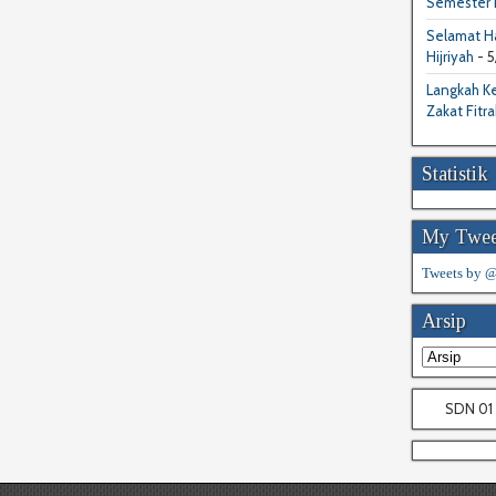
Semester I
Selamat Ha
Hijriyah
- 5
Langkah Ke
Zakat Fitra
Statistik
My Twee
Tweets by
Arsip
SDN 01