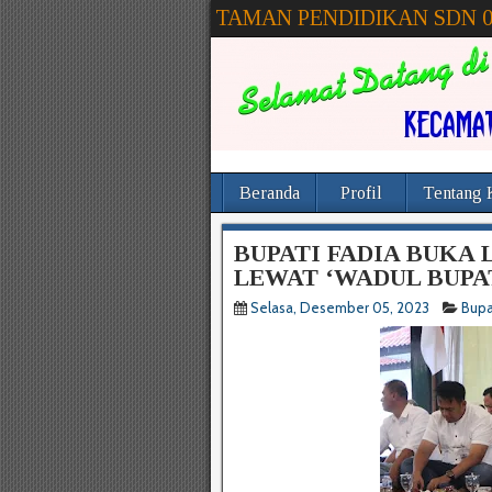
TAMAN PENDIDIKAN SDN 
Beranda
Profil
Tentang 
BUPATI FADIA BUKA
LEWAT ‘WADUL BUPA
Selasa, Desember 05, 2023
Bupa