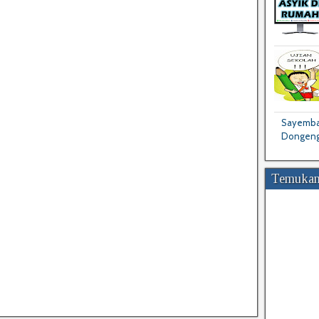
Sayembar
Dongeng
Temukan