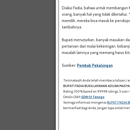
Diakui Fadia, bahwa untuk membangun 
orang, banyak hal yang tidak diketahui
memilih, mereka bisa masuk ke pendopo
tambahnya.
Bupati menuturkan, banyak masukan da
pertanian dari mulai kekeringan, kebanj
masalah lainnya yang memang harus kita 
Sumber:
Pemkab Pekalongan
Terimakasih Anda telah membaca tulisan / arti
BUPATI FADIA BUKA LAYANAN ADUAN MASYA
Rating:
100%
based on
99998
ratings.
5
user r
Ditulis Oleh
SDN 01 Tenogo
Semoga informasi mengenai
BUPATI FADIA 
bermanfaat bagi Anda. Jangan lupa untuk me