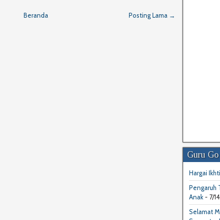
Beranda
Posting Lama →
Guru Go
Hargai Ikhti
Pengaruh T
Anak
- 7/1
Selamat M