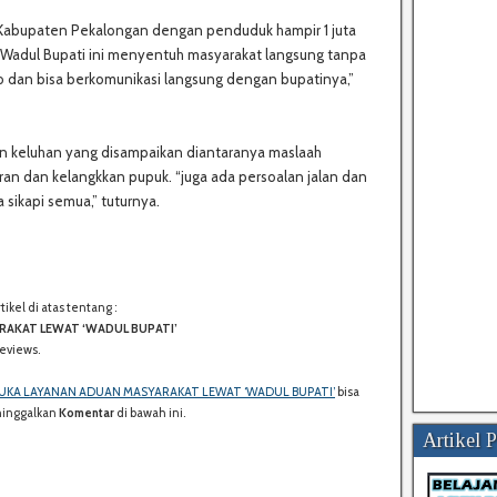
Kabupaten Pekalongan dengan penduduk hampir 1 juta
. “Wadul Bupati ini menyentuh masyarakat langsung tanpa
 dan bisa berkomunikasi langsung dengan bupatinya,”
n keluhan yang disampaikan diantaranya maslaah
iran dan kelangkkan pupuk. “juga ada persoalan jalan dan
sikapi semua,” tuturnya.
kel di atas tentang :
S
RAKAT LEWAT ‘WADUL BUPATI’
H
eviews.
A
R
BUKA LAYANAN ADUAN MASYARAKAT LEWAT ‘WADUL BUPATI’
bisa
E
ninggalkan
Komentar
di bawah ini.
:
Artikel 