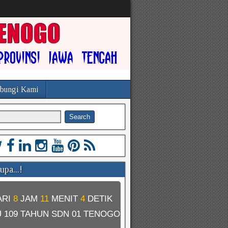
bungi Kami
pa...!
ARI
8
JAM
11
MENIT
4
DETIK
U
109 TAHUN SDN 01 TENOGO