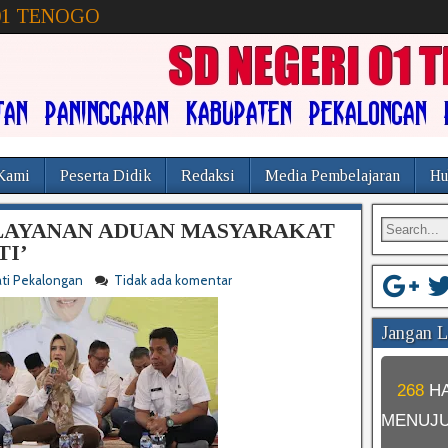
01 TENOGO
Kami
Peserta Didik
Redaksi
Media Pembelajaran
Hu
 LAYANAN ADUAN MASYARAKAT
TI’
ti Pekalongan
Tidak ada komentar
Jangan Lu
268
H
MENUJ