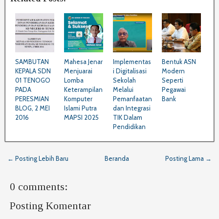
SAMBUTAN
Mahesa Jenar
Implementas
Bentuk ASN
KEPALA SDN
Menjuarai
i Digitalisasi
Modern
01 TENOGO
Lomba
Sekolah
Seperti
PADA
Keterampilan
Melalui
Pegawai
PERESMIAN
Komputer
Pemanfaatan
Bank
BLOG, 2 MEI
Islami Putra
dan Integrasi
2016
MAPSI 2025
TIK Dalam
Pendidikan
← Posting Lebih Baru
Beranda
Posting Lama →
0 comments:
Posting Komentar