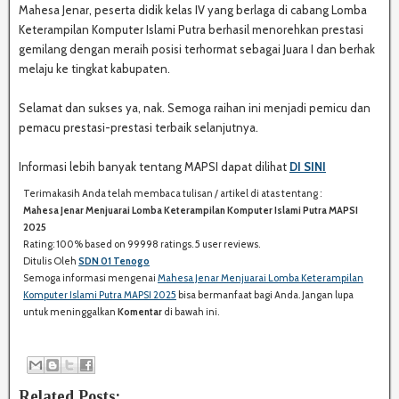
Mahesa Jenar, peserta didik kelas IV yang berlaga di cabang Lomba
Keterampilan Komputer Islami Putra berhasil menorehkan prestasi
gemilang dengan meraih posisi terhormat sebagai Juara I dan berhak
melaju ke tingkat kabupaten.
Selamat dan sukses ya, nak. Semoga raihan ini menjadi pemicu dan
pemacu prestasi-prestasi terbaik selanjutnya.
Informasi lebih banyak tentang MAPSI dapat dilihat
DI SINI
Terimakasih Anda telah membaca tulisan / artikel di atas tentang :
S
Mahesa Jenar Menjuarai Lomba Keterampilan Komputer Islami Putra MAPSI
H
2025
A
Rating:
100%
based on
99998
ratings.
5
user reviews.
R
Ditulis Oleh
SDN 01 Tenogo
E
Semoga informasi mengenai
Mahesa Jenar Menjuarai Lomba Keterampilan
:
Komputer Islami Putra MAPSI 2025
bisa bermanfaat bagi Anda. Jangan lupa
untuk meninggalkan
Komentar
di bawah ini.
Related Posts: