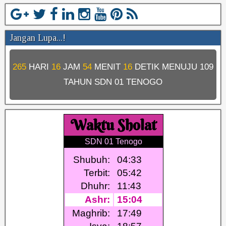
Jangan Lupa...!
265
HARI
16
JAM
54
MENIT
15
DETIK MENUJU
109
TAHUN SDN 01 TENOGO