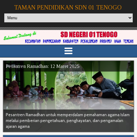
TAMAN PENDIDIKAN SDN 01 TENOGO
Pesantren Ramadhan: 12 Maret 2025
KBM Asyik dan Menyenangkan
Pesantren Ramadhan untuk memperdalam pemahaman agama Islam
melalui pemberian pengetahuan, penghayatan, dan pengamalan
Proses belajar mengajar yang dirancang untuk membuat siswa merasa
ajaran agama
nyaman, termotivasi, dan senang dalam mengikuti pembelajaran