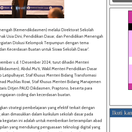
engah (Kemendikdasmen) melalui Direktorat Sekolah
Anak Usia Dini, Pendidikan Dasar, dan Pendidikan Menengah
kegiatan Diskusi Kelompok Terpumpun dengan tema
n Kecerdasan Buatan untuk Siswa Sekolah Dasar”.
ember s.d. 1 Desember 2024, turut dihadiri Menteri
dasmen), Abdul Mu'ti, Wakil Menteri Pendidikan Dasar
atipulhayat, Staf Khusus Menteri Bidang Transformasi
mad Muchlas Rowi, Staf Khusus Menteri Bidang Manajemen
taris Ditjen PAUD Dikdasmen, Praptono, beserta para
pengajaran coding dan kecerdasan buatan.
kan strategi pembelajaran yang efektif terkait dengan
Ikuti ka
g akan dimasukkan dalam kurikulum sekolah dasar pada
a kegiatan ini adalah untuk memberikan keterampilan abad
pilan yang mendukung penguasaan teknologi digital yang