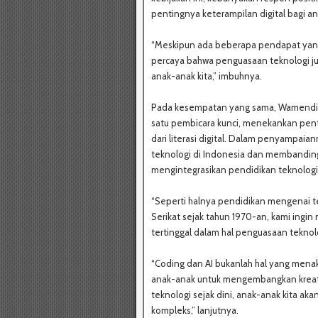
pentingnya keterampilan digital bagi a
“Meskipun ada beberapa pendapat yang 
percaya bahwa penguasaan teknologi j
anak-anak kita,” imbuhnya.
Pada kesempatan yang sama, Wamendikda
satu pembicara kunci, menekankan pen
dari literasi digital. Dalam penyampaia
teknologi di Indonesia dan membandin
mengintegrasikan pendidikan teknologi 
“Seperti halnya pendidikan mengenai t
Serikat sejak tahun 1970-an, kami ingi
tertinggal dalam hal penguasaan teknolo
“Coding dan AI bukanlah hal yang mena
anak-anak untuk mengembangkan kreati
teknologi sejak dini, anak-anak kita ak
kompleks,” lanjutnya.