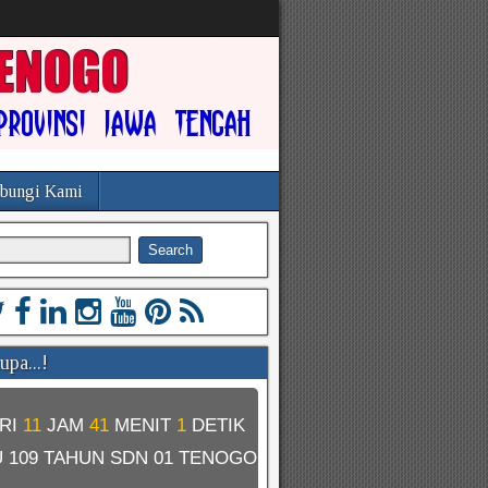
bungi Kami
pa...!
RI
11
JAM
41
MENIT
0
DETIK
U
109 TAHUN SDN 01 TENOGO