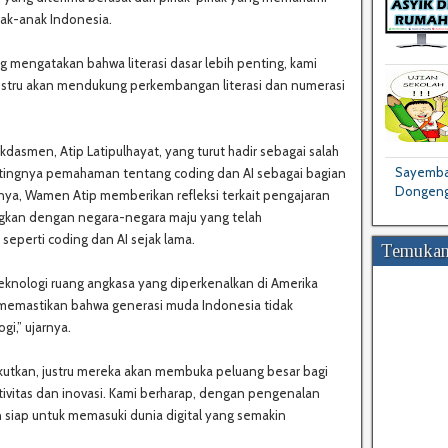
nak-anak Indonesia.
mengatakan bahwa literasi dasar lebih penting, kami
ustru akan mendukung perkembangan literasi dan numerasi
smen, Atip Latipulhayat, yang turut hadir sebagai salah
Sayembar
tingnya pemahaman tentang coding dan AI sebagai bagian
Dongeng
nnya, Wamen Atip memberikan refleksi terkait pengajaran
gkan dengan negara-negara maju yang telah
seperti coding dan AI sejak lama.
Temukan
eknologi ruang angkasa yang diperkenalkan di Amerika
n memastikan bahwa generasi muda Indonesia tidak
gi,” ujarnya.
kutkan, justru mereka akan membuka peluang besar bagi
vitas dan inovasi. Kami berharap, dengan pengenalan
an siap untuk memasuki dunia digital yang semakin