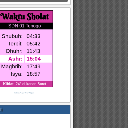
Get this Prayer Time Widget!
mi