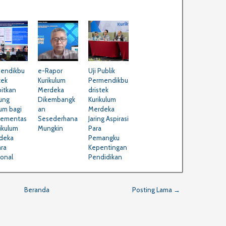
endikbu
e-Rapor
Uji Publik
tek
Kurikulum
Permendikbu
bitkan
Merdeka
dristek
ung
Dikembangk
Kurikulum
um bagi
an
Merdeka
lementas
Sesederhana
Jaring Aspirasi
rikulum
Mungkin
Para
deka
Pemangku
ara
Kepentingan
ional
Pendidikan
Beranda
Posting Lama →