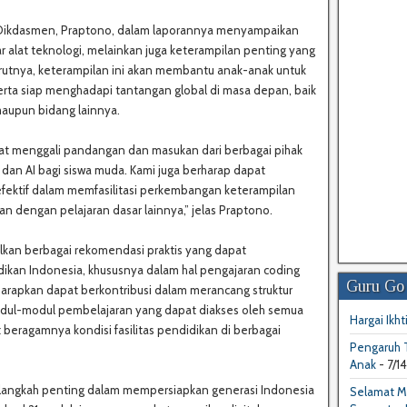
D Dikdasmen, Praptono, dalam laporannya menyampaikan
r alat teknologi, melainkan juga keterampilan penting yang
urutnya, keterampilan ini akan membantu anak-anak untuk
, serta siap menghadapi tantangan global di masa depan, baik
maupun bidang lainnya.
apat menggali pandangan dan masukan dari berbagai pihak
dan AI bagi siswa muda. Kami juga berharap dapat
efektif dalam memfasilitasi perkembangan keterampilan
an dengan pelajaran dasar lainnya,” jelas Praptono.
lkan berbagai rekomendasi praktis yang dapat
ikan Indonesia, khususnya dalam hal pengajaran coding
Guru Go
iharapkan dapat berkontribusi dalam merancang struktur
dul-modul pembelajaran yang dapat diakses oleh semua
Hargai Ikhti
 beragamnya kondisi fasilitas pendidikan di berbagai
Pengaruh T
Anak
- 7/1
i langkah penting dalam mempersiapkan generasi Indonesia
Selamat M