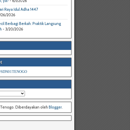
I, ya?
- 6/1/2026
ri Raya Idul Adha 1447
/26/2026
cil Berbagi Berkah: Praktik Langsung
h
- 3/20/2026
t
 @SDN01TENOGO
 Tenogo. Diberdayakan oleh
Blogger
.