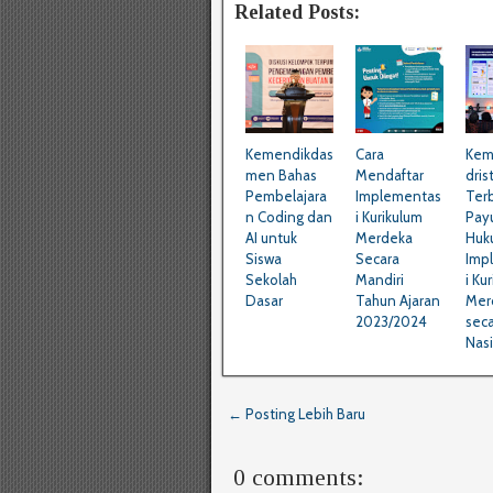
Related Posts:
Kemendikdas
Cara
Kem
men Bahas
Mendaftar
dris
Pembelajara
Implementas
Ter
n Coding dan
i Kurikulum
Pay
AI untuk
Merdeka
Huk
Siswa
Secara
Imp
Sekolah
Mandiri
i Ku
Dasar
Tahun Ajaran
Mer
2023/2024
sec
Nas
← Posting Lebih Baru
0 comments: