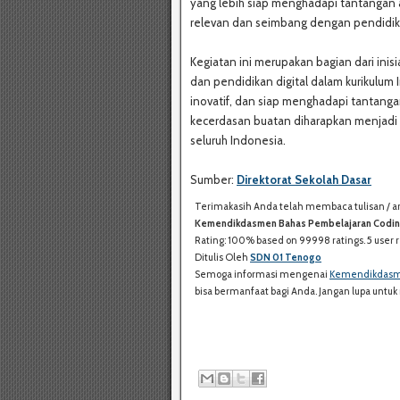
yang lebih siap menghadapi tantangan a
relevan dan seimbang dengan pendidik
Kegiatan ini merupakan bagian dari in
dan pendidikan digital dalam kurikulum
inovatif, dan siap menghadapi tantang
kecerdasan buatan diharapkan menjadi 
seluruh Indonesia.
Sumber:
Direktorat Sekolah Dasar
Terimakasih Anda telah membaca tulisan / arti
Kemendikdasmen Bahas Pembelajaran Coding 
Rating:
100%
based on
99998
ratings.
5
user r
Ditulis Oleh
SDN 01 Tenogo
Semoga informasi mengenai
Kemendikdasmen
bisa bermanfaat bagi Anda. Jangan lupa unt