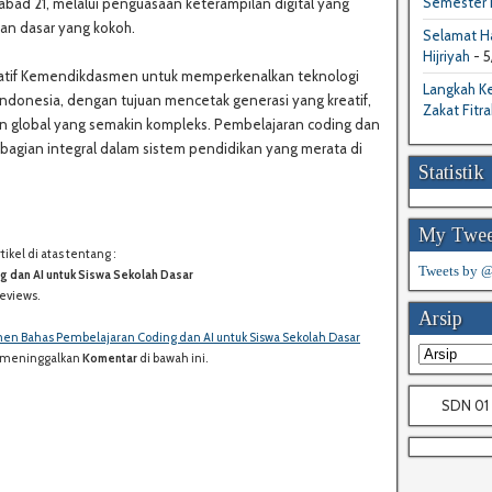
Semester I
bad 21, melalui penguasaan keterampilan digital yang
an dasar yang kokoh.
Selamat Ha
Hijriyah
- 5
isiatif Kemendikdasmen untuk memperkenalkan teknologi
Langkah Ke
 Indonesia, dengan tujuan mencetak generasi yang kreatif,
Zakat Fitra
an global yang semakin kompleks. Pembelajaran coding dan
bagian integral dalam sistem pendidikan yang merata di
Statistik
My Twee
kel di atas tentang :
S
Tweets by
dan AI untuk Siswa Sekolah Dasar
H
eviews.
A
Arsip
R
 Bahas Pembelajaran Coding dan AI untuk Siswa Sekolah Dasar
E
uk meninggalkan
Komentar
di bawah ini.
:
SDN 01