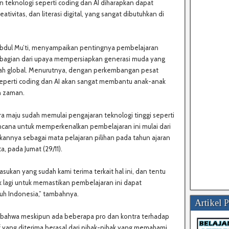
teknologi seperti coding dan AI diharapkan dapat
tivitas, dan literasi digital, yang sangat dibutuhkan di
dul Mu’ti, menyampaikan pentingnya pembelajaran
 bagian dari upaya mempersiapkan generasi muda yang
cah global. Menurutnya, dengan perkembangan pesat
n seperti coding dan AI akan sangat membantu anak-anak
n zaman.
ra maju sudah memulai pengajaran teknologi tinggi seperti
rencana untuk memperkenalkan pembelajaran ini mulai dari
annya sebagai mata pelajaran pilihan pada tahun ajaran
a, pada Jumat (29/11).
ukan yang sudah kami terima terkait hal ini, dan tentu
k lagi untuk memastikan pembelajaran ini dapat
uh Indonesia,” tambahnya.
Artikel 
an bahwa meskipun ada beberapa pro dan kontra terhadap
if yang diterima berasal dari pihak-pihak yang memahami