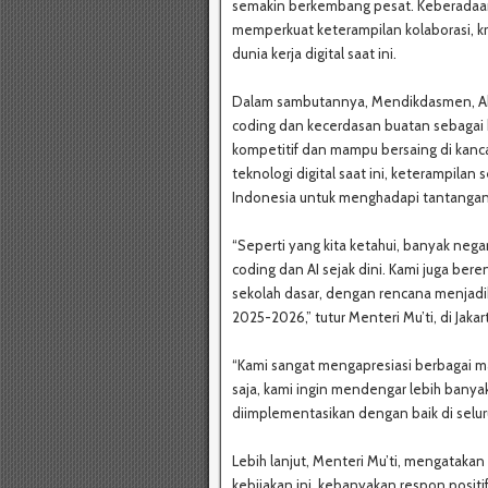
semakin berkembang pesat. Keberadaan 
memperkuat keterampilan kolaborasi, krea
dunia kerja digital saat ini.
Dalam sambutannya, Mendikdasmen, Ab
coding dan kecerdasan buatan sebagai
kompetitif dan mampu bersaing di kan
teknologi digital saat ini, keterampila
Indonesia untuk menghadapi tantanga
“Seperti yang kita ketahui, banyak nega
coding dan AI sejak dini. Kami juga be
sekolah dasar, dengan rencana menjadik
2025-2026,” tutur Menteri Mu’ti, di Jakart
“Kami sangat mengapresiasi berbagai mas
saja, kami ingin mendengar lebih banya
diimplementasikan dengan baik di selur
Lebih lanjut, Menteri Mu’ti, mengatak
kebijakan ini, kebanyakan respon posit