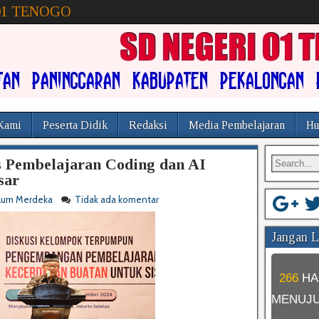
01 TENOGO
Kami
Peserta Didik
Redaksi
Media Pembelajaran
Hu
Pembelajaran Coding dan AI
sar
ulum Merdeka
Tidak ada komentar
Jangan Lu
266
HA
MENUJ