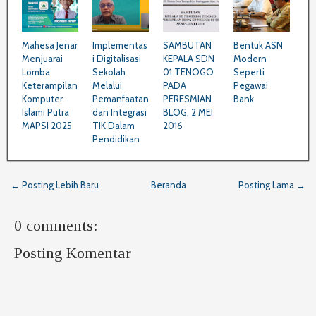
Mahesa Jenar
Implementas
SAMBUTAN
Bentuk ASN
Menjuarai
i Digitalisasi
KEPALA SDN
Modern
Lomba
Sekolah
01 TENOGO
Seperti
Keterampilan
Melalui
PADA
Pegawai
Komputer
Pemanfaatan
PERESMIAN
Bank
Islami Putra
dan Integrasi
BLOG, 2 MEI
MAPSI 2025
TIK Dalam
2016
Pendidikan
← Posting Lebih Baru
Beranda
Posting Lama →
0 comments:
Posting Komentar