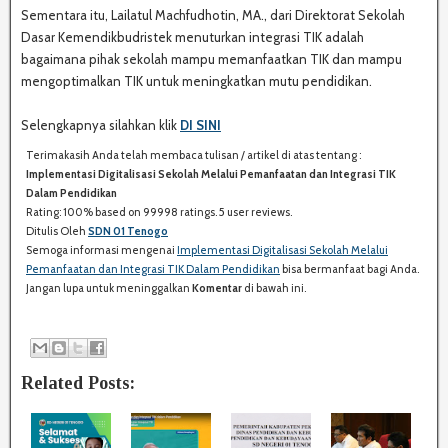
Sementara itu, Lailatul Machfudhotin, MA., dari Direktorat Sekolah
Dasar Kemendikbudristek menuturkan integrasi TIK adalah
bagaimana pihak sekolah mampu memanfaatkan TIK dan mampu
mengoptimalkan TIK untuk meningkatkan mutu pendidikan.
Selengkapnya silahkan klik
DI SINI
Terimakasih Anda telah membaca tulisan / artikel di atas tentang :
S
Implementasi Digitalisasi Sekolah Melalui Pemanfaatan dan Integrasi TIK
H
Dalam Pendidikan
A
Rating:
100%
based on
99998
ratings.
5
user reviews.
R
Ditulis Oleh
SDN 01 Tenogo
E
Semoga informasi mengenai
Implementasi Digitalisasi Sekolah Melalui
:
Pemanfaatan dan Integrasi TIK Dalam Pendidikan
bisa bermanfaat bagi Anda.
Jangan lupa untuk meninggalkan
Komentar
di bawah ini.
Related Posts: