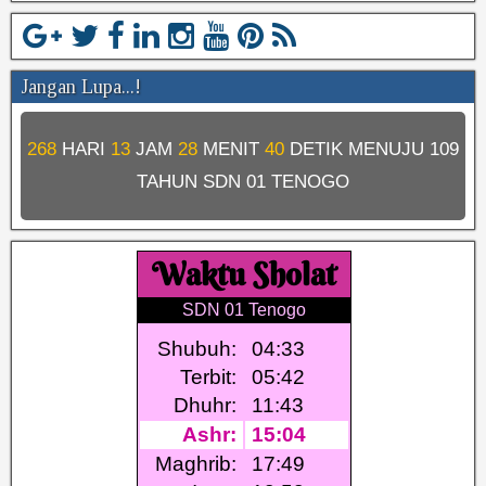
Jangan Lupa...!
268
HARI
13
JAM
28
MENIT
39
DETIK MENUJU
109
TAHUN SDN 01 TENOGO