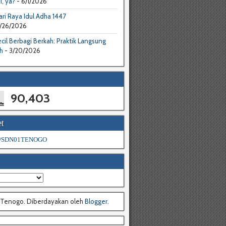
I, ya?
- 6/1/2026
ri Raya Idul Adha 1447
/26/2026
cil Berbagi Berkah: Praktik Langsung
h
- 3/20/2026
90,403
t
 @SDN01TENOGO
 Tenogo. Diberdayakan oleh
Blogger
.