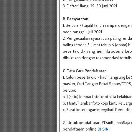
3. Daftar Ulang: 29-30 Juni 2021
B. Persyaratan
1. Berusia 7 (tujuh) tahun sampai denga
pada tanggal 1 Juli 2021
2. Pengecualian syarat usia paling ren
paling rendah 5 (lima) tahun 6 (enam) bu
peserta didik yang memiliki potensi ke
dibuktikan dengan rekomendasi tertulis 
C. Tata Cara Pendaftaran
1. Calon peserta didik hadir langsung
masker, Cuci Tangan Pakai Sabun/CTPS, 
berupa:
a. 1 (satu) lembar foto kopi akta kelahira
b. 1 (satu) lembar foto kopi kartu keluarg
c. Surat keterangan mengikuti Pendidi
2. Untuk pendaftaran #DariRumahSaja de
pendaftaran online
DI SINI