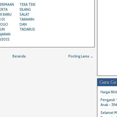
ERIMAAN
TEKA TEKI
ERTA
SILANG
IK BARU
SALAT
 01
TARAWIH
NOGO
DAN
HUN
TADARUS
AJARAN
1/2022
Beranda
Posting Lama →
Guru Go
Hargai Ikhti
Pengaruh T
Anak
- 7/1
Selamat M