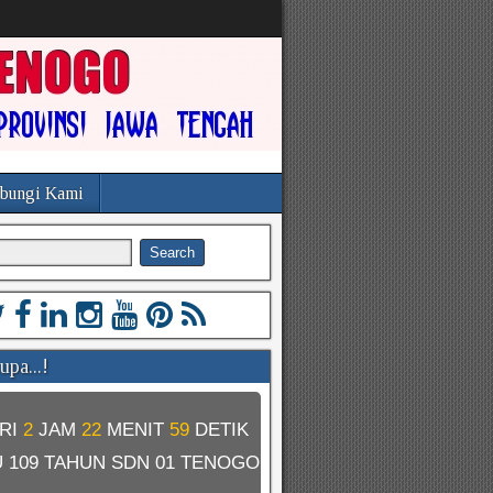
bungi Kami
pa...!
RI
2
JAM
22
MENIT
58
DETIK
U
109 TAHUN SDN 01 TENOGO