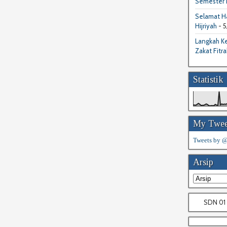
Semester I
Selamat Ha
Hijriyah
- 5
Langkah Ke
Zakat Fitra
Statistik
My Twee
Tweets by
Arsip
SDN 01