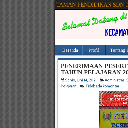
TAMAN PENDIDIKAN SDN 
Beranda
Profil
Tentang 
PENERIMAAN PESERT
TAHUN PELAJARAN 20
Senin, Juni 14, 2021
Administrasi 
Pelajaran
Tidak ada komentar