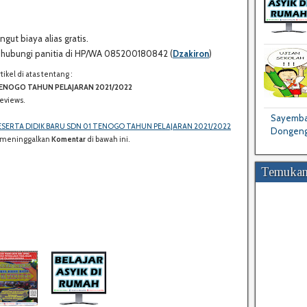
gut biaya alias gratis.
kan hubungi panitia di HP/WA 085200180842 (
Dzakiron
)
kel di atas tentang :
S
TENOGO TAHUN PELAJARAN 2021/2022
H
eviews.
A
R
Sayembar
SERTA DIDIK BARU SDN 01 TENOGO TAHUN PELAJARAN 2021/2022
E
Dongeng
uk meninggalkan
Komentar
di bawah ini.
:
Temukan