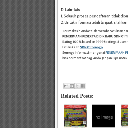
D. Lain-lain
1. Seluruh proses pendaftaran tidak dipun
2. Untuk informasi lebih lanjuut, silah
Terimakasih Anda telah membaca tulisan / arti
PENERIMAAN PESERTA DIDIK BARU SDN 01 
Rating:
100%
based on
99998
ratings.
5
user r
Ditulis Oleh
SDN 01 Tenogo
Semoga informasi mengenai
PENERIMAAN PE
bisa bermanfaat bagi Anda. Jangan lupa unt
Related Posts: