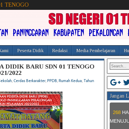
01 TENOGO
Kami
Peserta Didik
Redaksi
Media Pembelajaran
Hu
A DIDIK BARU SDN 01 TENOGO
21/2022
Sekolah
,
Cerdas Berkarakter
,
PPDB
,
Rumah Kedua
,
Tahun
Jangan Lu
268
HA
MENUJ