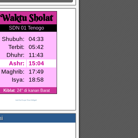
Get this Prayer Time Widget!
mi