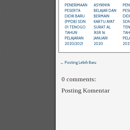
PENERIMAAN
ASYIKNYA
PEN
PESERTA
BELAJAR DAN
PES
DIDIK BARU
BERMAIN
DID
(PPDB) SDN
KARTU AYAT
SDN
01 TENOGO
SURAT AL
TE
TAHUN
'ASR 16
TA
PELAJARAN
JANUARI
PEL
2020/2021
2020
202
← Posting Lebih Baru
0 comments:
Posting Komentar