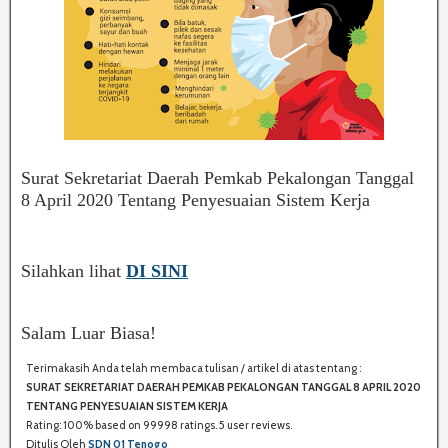
Surat Sekretariat Daerah Pemkab Pekalongan Tanggal
8 April 2020 Tentang Penyesuaian Sistem Kerja
Silahkan lihat
DI SINI
Salam Luar Biasa!
Terimakasih Anda telah membaca tulisan / artikel di atas tentang :
S
SURAT SEKRETARIAT DAERAH PEMKAB PEKALONGAN TANGGAL 8 APRIL 2020
H
TENTANG PENYESUAIAN SISTEM KERJA
A
Rating:
100%
based on
99998
ratings.
5
user reviews.
R
Ditulis Oleh
SDN 01 Tenogo
E