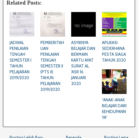
Related Posts:
JADWAL
PEMBERITAH
ASYIKNYA
APLIKASI
PENILAIAN
UAN
BELAJAR DAN
SEDERHANA
TENGAH
PENILAIAN
BERMAIN
PESTA SIAGA
SEMESTER I
TENGAH
KARTU AYAT
TAHUN 2020
TAHUN
SEMESTER II
SURAT AL
PELAJARAN
(PTS II)
'ASR 16
2019/2020
TAHUN
JANUARI
PELAJARAN
2020
2019/2020
“ANAK-ANAK
BELAJAR DARI
KEHIDUPANN
YA”
← Posting Lebih Baru
Beranda
Posting Lama →