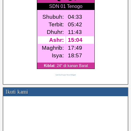
Get this Prayer Time Widget!
Ikuti kami