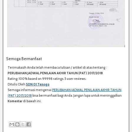
Semoga Bermanfaat
Terimakasih Anda telah membaca tulisan / artikel di atas tentang :
S
PERUBAHAN JADWAL PENILAIAN AKHIR TAHUN (PAT) 2017/2018
H
Rating:
100%
based on
99998
ratings.
5
user reviews.
A
Ditulis Oleh
SDN 01 Tenogo
R
Semoga informasi mengenai
PERUBAHAN JADWAL PENILAIAN AKHIR TAHUN
E
(PAT) 2017/2018
bisa bermanfaat bagi Anda. Jangan lupa untuk meninggalkan
:
Komentar
di bawah ini.