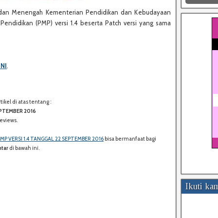
ar dan Menengah Kementerian Pendidikan dan Kebudayaan
 Pendidikan (PMP) versi 1.4 beserta Patch versi yang sama
INI
.
kel di atas tentang :
S
SEPTEMBER 2016
H
eviews.
A
R
 PMP VERSI 1.4 TANGGAL 22 SEPTEMBER 2016
bisa bermanfaat bagi
E
tar
di bawah ini.
:
Ikuti ka