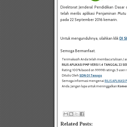
Direktorat Jenderal Pendidikan Das
telah merilis aplikasi Penjaminan Mutu
pada 22 September 2016 kemarin.
Untuk mengunduhnya, silahkan klik
DI S
Semoga Bermanfaat.
Terimakasih Anda telah membaca tulisan / arti
RILIS APLIKASI PMP VERSI 1.4 TANGGAL 22 
Rating:
100%
based on
99998
ratings.
5
user r
Ditulis Oleh
SDN 01 Tenogo
Semoga informasi mengenai
RILIS APLIKASI
Anda. Jangan lupa untuk meninggalkan
Komen
Related Posts: