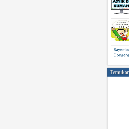
Sayembar
Dongeng
Temukan