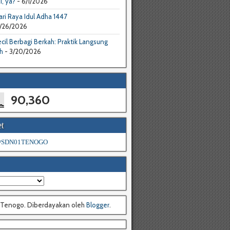
I, ya?
- 6/1/2026
ri Raya Idul Adha 1447
/26/2026
cil Berbagi Berkah: Praktik Langsung
h
- 3/20/2026
90,360
t
 @SDN01TENOGO
 Tenogo. Diberdayakan oleh
Blogger
.