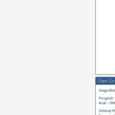
Guru Go
Hargai Ikhti
Pengaruh T
Anak
- 7/1
Selamat M