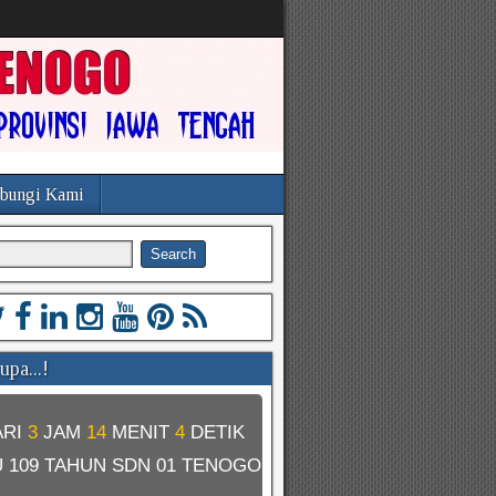
bungi Kami
pa...!
ARI
3
JAM
14
MENIT
3
DETIK
U
109 TAHUN SDN 01 TENOGO