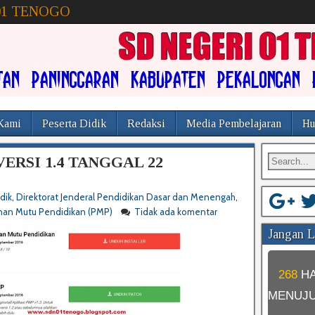
01 TENOGO
Kami
Peserta Didik
Redaksi
Media Pembelajaran
Hu
VERSI 1.4 TANGGAL 22
dik
,
Direktorat Jenderal Pendidikan Dasar dan Menengah
,
nan Mutu Pendidikan (PMP)
Tidak ada komentar
Jangan Lu
268
H
MENUJ