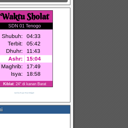
Get this Prayer Time Widget!
mi