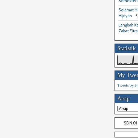
Semester I
Selamat Ha
Hijriyah
- 5
Langkah Ke
Zakat Fitra
Statistik
My Twee
Tweets by
Arsip
SDN 01