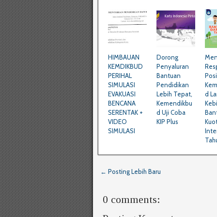
HIMBAUAN
Dorong
Men
KEMDIKBUD
Penyaluran
Res
PERIHAL
Bantuan
Posit
SIMULASI
Pendidikan
Kem
EVAKUASI
Lebih Tepat,
d La
BENCANA
Kemendikbu
Keb
SERENTAK +
d Uji Coba
Ban
VIDEO
KIP Plus
Kuo
SIMULASI
Inte
Tah
← Posting Lebih Baru
0 comments: