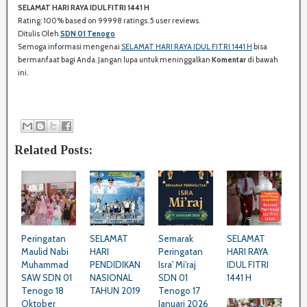
SELAMAT HARI RAYA IDUL FITRI 1441 H
H
Rating:
100%
based on
99998
ratings.
5
user reviews.
A
Ditulis Oleh
SDN 01 Tenogo
R
Semoga informasi mengenai
SELAMAT HARI RAYA IDUL FITRI 1441 H
bisa
E
bermanfaat bagi Anda. Jangan lupa untuk meninggalkan
Komentar
di bawah
:
ini.
Related Posts:
Peringatan
SELAMAT
Semarak
SELAMAT
Maulid Nabi
HARI
Peringatan
HARI RAYA
Muhammad
PENDIDIKAN
Isra' Mi'raj
IDUL FITRI
SAW SDN 01
NASIONAL
SDN 01
1441 H
Tenogo 18
TAHUN 2019
Tenogo 17
Oktober
Januari 2026