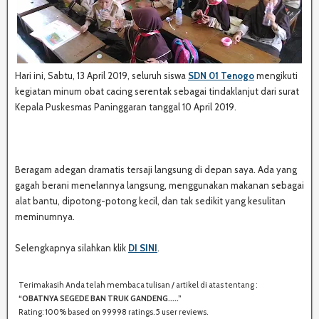
Hari ini, Sabtu, 13 April 2019, seluruh siswa
SDN 01 Tenogo
mengikuti
kegiatan minum obat cacing serentak sebagai tindaklanjut dari surat
Kepala Puskesmas Paninggaran tanggal 10 April 2019.
Beragam adegan dramatis tersaji langsung di depan saya. Ada yang
gagah berani menelannya langsung, menggunakan makanan sebagai
alat bantu, dipotong-potong kecil, dan tak sedikit yang kesulitan
meminumnya.
Selengkapnya silahkan klik
DI SINI
.
Terimakasih Anda telah membaca tulisan / artikel di atas tentang :
S
“OBATNYA SEGEDE BAN TRUK GANDENG.....”
H
Rating:
100%
based on
99998
ratings.
5
user reviews.
A