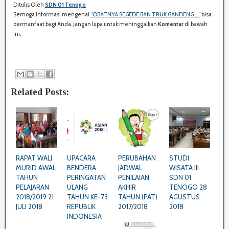
Ditulis Oleh
SDN 01 Tenogo
R
Semoga informasi mengenai
“OBATNYA SEGEDE BAN TRUK GANDENG.....”
bisa
E
bermanfaat bagi Anda. Jangan lupa untuk meninggalkan
Komentar
di bawah
:
ini.
Related Posts:
RAPAT WALI
UPACARA
PERUBAHAN
STUDI
MURID AWAL
BENDERA
JADWAL
WISATA III
TAHUN
PERINGATAN
PENILAIAN
SDN 01
PELAJARAN
ULANG
AKHIR
TENOGO 28
2018/2019 21
TAHUN KE-73
TAHUN (PAT)
AGUSTUS
JULI 2018
REPUBLIK
2017/2018
2018
INDONESIA