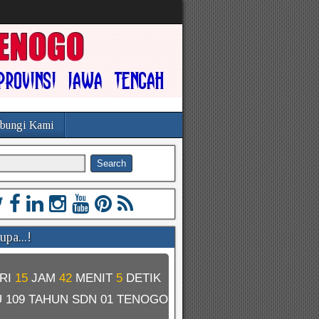
bungi Kami
pa...!
RI
15
JAM
42
MENIT
4
DETIK
U
109 TAHUN SDN 01 TENOGO