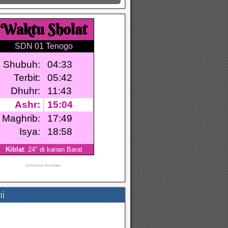
Get this Prayer Time Widget!
mi