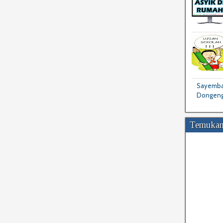
Sayembar
Dongeng
Temukan