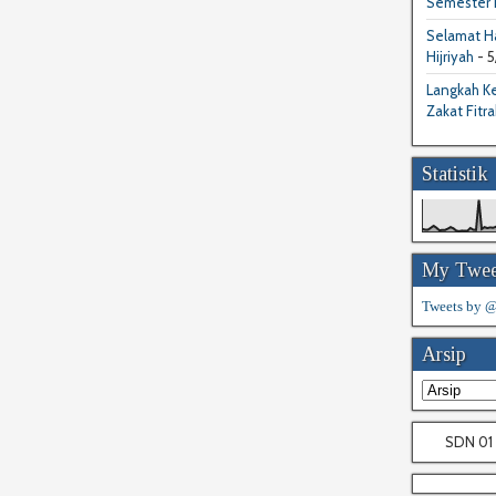
Semester I
Selamat Ha
Hijriyah
- 5
Langkah Ke
Zakat Fitra
Statistik
My Twee
Tweets by
Arsip
SDN 01