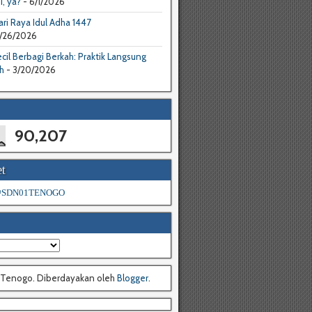
I, ya?
- 6/1/2026
ri Raya Idul Adha 1447
/26/2026
cil Berbagi Berkah: Praktik Langsung
h
- 3/20/2026
90,207
t
 @SDN01TENOGO
 Tenogo. Diberdayakan oleh
Blogger
.