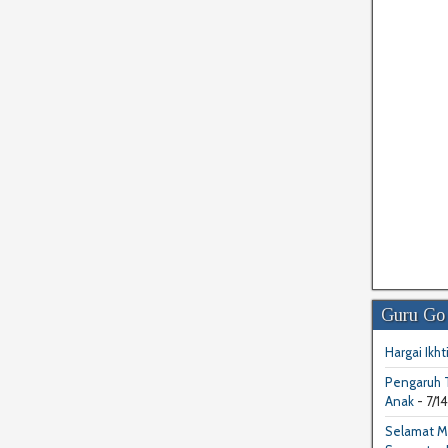
Guru Go
Hargai Ikhti
Pengaruh T
Anak
- 7/1
Selamat M