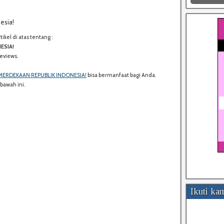
esia!
kel di atas tentang :
S
ESIA!
H
eviews.
A
R
MERDEKAAN REPUBLIK INDONESIA!
bisa bermanfaat bagi Anda.
E
 bawah ini.
:
Ikuti ka