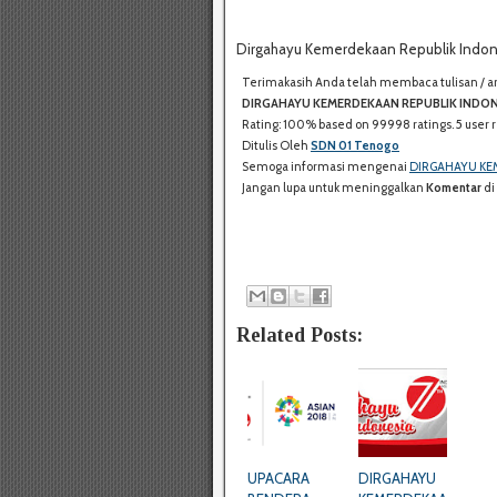
Dirgahayu Kemerdekaan Republik Indon
Terimakasih Anda telah membaca tulisan / arti
DIRGAHAYU KEMERDEKAAN REPUBLIK INDON
Rating:
100%
based on
99998
ratings.
5
user r
Ditulis Oleh
SDN 01 Tenogo
Semoga informasi mengenai
DIRGAHAYU KE
Jangan lupa untuk meninggalkan
Komentar
di
Related Posts:
UPACARA
DIRGAHAYU