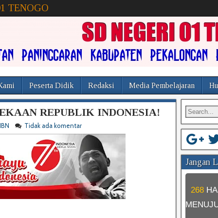
01 TENOGO
Kami
Peserta Didik
Redaksi
Media Pembelajaran
Hu
KAAN REPUBLIK INDONESIA!
HBN
Tidak ada komentar
Jangan Lu
268
HA
MENUJ