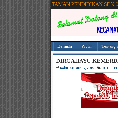
TAMAN PENDIDIKAN SDN 
Beranda
Profil
Tentang 
DIRGAHAYU KEMERDE
Rabu, Agustus 17, 2016
HUT RI
,
P