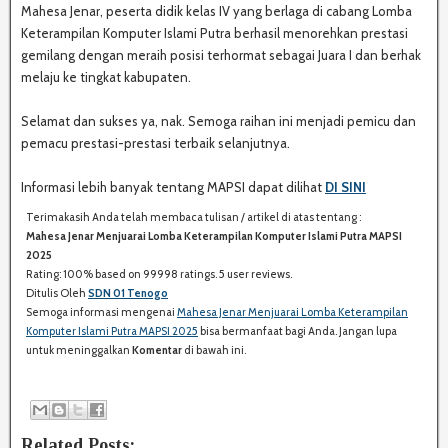
Mahesa Jenar, peserta didik kelas IV yang berlaga di cabang Lomba
Keterampilan Komputer Islami Putra berhasil menorehkan prestasi
gemilang dengan meraih posisi terhormat sebagai Juara I dan berhak
melaju ke tingkat kabupaten.
Selamat dan sukses ya, nak. Semoga raihan ini menjadi pemicu dan
pemacu prestasi-prestasi terbaik selanjutnya.
Informasi lebih banyak tentang MAPSI dapat dilihat
DI SINI
Terimakasih Anda telah membaca tulisan / artikel di atas tentang :
S
Mahesa Jenar Menjuarai Lomba Keterampilan Komputer Islami Putra MAPSI
H
2025
A
Rating:
100%
based on
99998
ratings.
5
user reviews.
R
Ditulis Oleh
SDN 01 Tenogo
E
Semoga informasi mengenai
Mahesa Jenar Menjuarai Lomba Keterampilan
:
Komputer Islami Putra MAPSI 2025
bisa bermanfaat bagi Anda. Jangan lupa
untuk meninggalkan
Komentar
di bawah ini.
Related Posts: