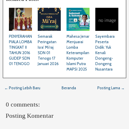
PENYERAHAN
Semarak
Mahesa Jenar
Sayembara
PIALA LOMBA
Peringatan
Menjuarai
Peserta
TINGKAT II
Isra' Mi'raj
Lomba
Didik: Yuk
TAHUN 2016
SDN 01
Keterampilan
Kenali
GUDEP SDN
Tenogo 17
Komputer
Dongeng-
01 TENOGO
Januari 2026
Islami Putra
Dongeng
MAPSI 2025
Nusantara
← Posting Lebih Baru
Beranda
Posting Lama →
0 comments:
Posting Komentar